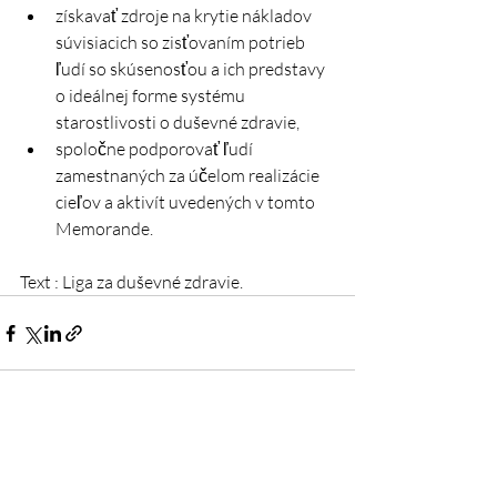
získavať zdroje na krytie nákladov 
súvisiacich so zisťovaním potrieb 
ľudí so skúsenosťou a ich predstavy 
o ideálnej forme systému 
starostlivosti o duševné zdravie,
spoločne podporovať ľudí 
zamestnaných za účelom realizácie 
cieľov a aktivít uvedených v tomto 
Memorande.
Text : Liga za duševné zdravie.
Recent Posts
See All