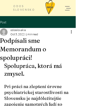
ODOS
SLOVENSKO
Post
odosslovakia
Oct 5, 2022
1 min read
Podpísali sme
Memorandum o
spolupráci!
Spolupráca, ktorá má 
zmysel.
Pri práci na zlepšení úrovne 
psychiatrickej starostlivosti na 
Slovensku je najdôležitejšie 
zapojenie samotných ľudí so 